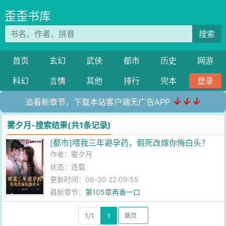
歪歪书库
搜索
首页
玄幻
武侠
都市
历史
网游
科幻
言情
其他
排行
完本
登录
↓↓↓
追看新章节，下载本站客户端无广告APP
雾夕月-搜索结果(共1条记录)
[都市]喂我三年避孕药，假死改嫁你悔白头？
作者：
雾夕月
状态：连载
更新时间：06-30 22:09:55
最新章节：
第105章再香一口
1/1
1