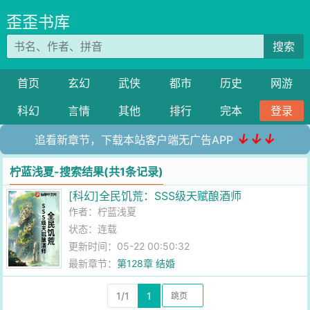
歪歪书库
搜索
首页
玄幻
武侠
都市
历史
网游
科幻
言情
其他
排行
完本
登录
↓↓↓
追看新章节，下载本站客户端无广告APP
柠蓝浅夏-搜索结果(共1条记录)
[科幻]全民饥荒：SSS级天赋酿酒师
作者：
柠蓝浅夏
状态：连载
更新时间：05-22 00:50:32
最新章节：
第128章 结婚
1/1
1