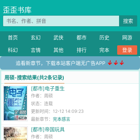
歪歪书库
搜索
首页
玄幻
武侠
都市
历史
网游
科幻
言情
其他
排行
完本
登录
↓↓↓
追看新章节，下载本站客户端无广告APP
周硕-搜索结果(共2条记录)
[都市]电子重生
作者：
周硕
状态：连载
更新时间：12-12 14:09:23
最新章节：
完本感言
[都市]帝国玩具
作者：
周硕