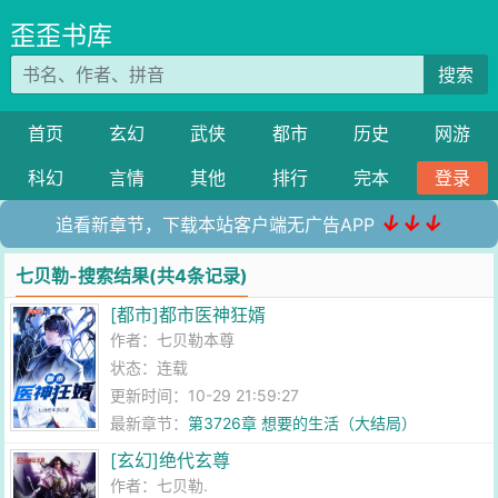
歪歪书库
搜索
首页
玄幻
武侠
都市
历史
网游
科幻
言情
其他
排行
完本
登录
↓↓↓
追看新章节，下载本站客户端无广告APP
七贝勒-搜索结果(共4条记录)
[都市]都市医神狂婿
作者：
七贝勒本尊
状态：连载
更新时间：10-29 21:59:27
最新章节：
第3726章 想要的生活（大结局）
[玄幻]绝代玄尊
作者：
七贝勒.