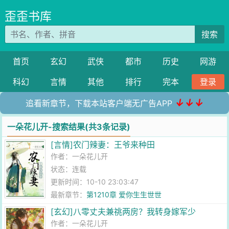
歪歪书库
搜索
首页
玄幻
武侠
都市
历史
网游
科幻
言情
其他
排行
完本
登录
↓↓↓
追看新章节，下载本站客户端无广告APP
一朵花儿开-搜索结果(共3条记录)
[言情]农门辣妻：王爷来种田
作者：
一朵花儿开
状态：连载
更新时间：10-10 23:03:47
最新章节：
第1210章 爱你生生世世
[玄幻]八零丈夫兼祧两房？我转身嫁军少
作者：
一朵花儿开