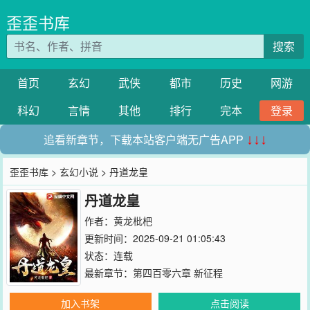
歪歪书库
搜索
首页
玄幻
武侠
都市
历史
网游
科幻
言情
其他
排行
完本
登录
追看新章节，下载本站客户端无广告APP
↓↓↓
歪歪书库
>
玄幻小说
> 丹道龙皇
丹道龙皇
作者：
黄龙枇杷
更新时间：2025-09-21 01:05:43
状态：连载
最新章节：
第四百零六章 新征程
加入书架
点击阅读