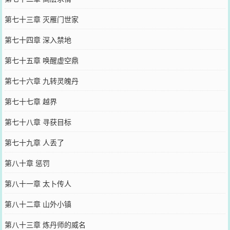
第七十三章 灭雁门世家
第七十四章 深入禁地
第七十五章 唤醒虚空鼎
第七十六章 九转灵魄丹
第七十七章 越界
第七十八章 寻获目标
第七十九章 人丢了
第八十章 惩罚
第八十一章 太卜传人
第八十二章 山外小镇
第八十三章 炼丹师的威名