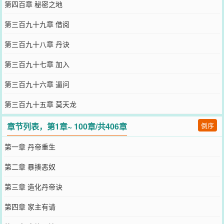
第四百章 秘密之地
第三百九十九章 借阅
第三百九十八章 丹诀
第三百九十七章 加入
第三百九十六章 逼问
第三百九十五章 莫天龙
章节列表，第1章~ 100章/共406章
倒序
第一章 丹帝重生
第二章 暴揍恶奴
第三章 造化丹帝诀
第四章 家主有请