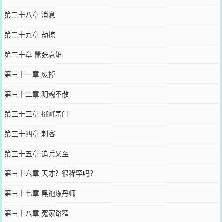
第二十八章 消息
第二十九章 劫掠
第三十章 嚣张袁雄
第三十一章 废掉
第三十二章 阴魂不散
第三十三章 挑衅宗门
第三十四章 刺客
第三十五章 追兵又至
第三十六章 天才？很稀罕吗？
第三十七章 黑袍炼丹师
第三十八章 冤家路窄