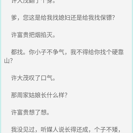
许大茂翻了个身。
爹，您这是给我找媳妇还是给我找保镖？
许富贵把烟掐灭。
都找。你小子不争气，我不得给你找个硬靠
山？
许大茂叹了口气。
那周家姑娘长什么样？
许富贵想了想。
我没见过，听媒人说长得还成，个子不矮，