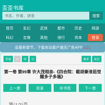
歪歪书库
搜索
首页
玄幻
武侠
都市
历史
网游
科幻
言情
其他
排行
完本
登录
追看新章节，下载本站客户端无广告APP
↓↓↓
字体
大
中
小
换手
关灯
第一卷 第99章 许大茂相亲-《四合院：截胡秦淮茹觉
醒多子多福》
上一章
目录
存书签
下一章
第(1/3)页