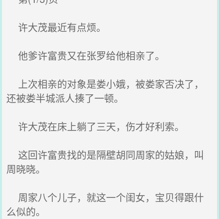
许大茂最近有点烦。
他爹许富贵又在张罗给他相亲了。
上次相亲的对象是娄小娥，被娄家否决了，
还被娄半城派人揍了一顿。
许大茂在床上躺了三天，伤才好利索。
这回许富贵找的是隔壁胡同周家的姑娘，叫
周晓晓。
周家八个儿子，就这一个闺女，宝贝得跟什
么似的。