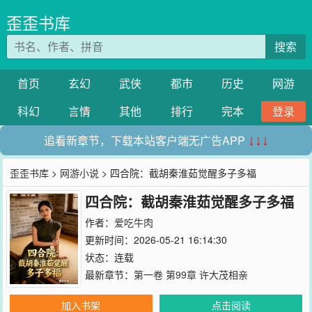
歪歪书库
搜索
首页
玄幻
武侠
都市
历史
网游
科幻
言情
其他
排行
完本
登录
追看新章节，下载本站客户端无广告APP
↓↓↓
歪歪书库
>
网游小说
> 四合院：截胡秦淮茹觉醒多子多福
四合院：截胡秦淮茹觉醒多子多福
作者：
爱吃牛肉
更新时间：2026-05-21 16:14:30
状态：连载
最新章节：
第一卷 第99章 许大茂相亲
加入书架
点击阅读