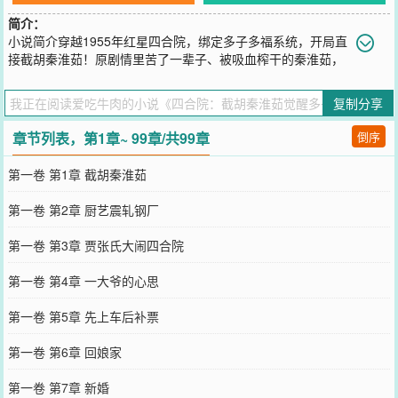
简介：
小说简介穿越1955年红星四合院，绑定多子多福系统，开局直
接截胡秦淮茹！原剧情里苦了一辈子、被吸血榨干的秦淮茹，
再也不用看贾张氏脸色，不用卑微讨好傻柱换口粮。她成了何雨柱的
第一个女人，被宠成全院最幸福的女人，接连生下龙凤胎，触发系统
复制分享
万倍暴击，粮食、布料、票证源源不断。不止秦淮茹！温柔知性的冉
秋叶老师，被他的才华和担当打动；明艳大方的于海棠，放弃许大茂
章节列表，第1章~ 99章/共99章
倒序
倒追他；家底丰厚的娄晓娥，更是带着全部身家投奔他。一个个性格
各异的美人，都被魅力折服，心甘情愿陪他共度一生。全院禽兽傻眼
第一卷 第1章 截胡秦淮茹
了！易中海养老算盘落空，贾张氏撒泼被怼到自闭，许大茂使坏反被
坑得倾家荡产。靠着多子多福系统，娶妻生子就变强，从临时工一路
第一卷 第2章 厨艺震轧钢厂
升到厂长，住洋房、开汽车，儿女绕膝、娇妻在怀，把这个禽兽遍地
的四合院，彻底变成了属于他的幸福大院！
第一卷 第3章 贾张氏大闹四合院
您要是觉得《
四合院：截胡秦淮茹觉醒多子多福
》还不错的话请不要
忘记向您QQ群和微博微信里的朋友推荐哦！
第一卷 第4章 一大爷的心思
第一卷 第5章 先上车后补票
第一卷 第6章 回娘家
第一卷 第7章 新婚