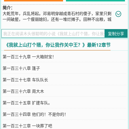
简介：
大乾荒年，兵乱将起。邓易明穿越成青石村的傻子，家里只剩
一间破屋，一个瘦弱媳妇，还有一堆烂摊子。田种不出粮，城
里米价飞涨，冬天一到就是死人。但没人知道——这个“傻子”，其实
是来自现代的技术狂人。改弓打猎、换粮积财、步步为营。别人饿
复制分享
死，他活下；别人求生，他逆袭。从一村之地，到一县之势，再成一
州之主，最后逐鹿中原！当乱世真正降临时，他早已不再是那个任人
《我就上山打个猎，你让我作关中王？》最新12章节
欺负的邓家大郎。
您要是觉得《
我就上山打个猎，你让我作关中王？
》还不错的话请不
第一百三十九章 一大箱财宝！
要忘记向您QQ群和微博微信里的朋友推荐哦！
第一百三十八章 篷子
第一百三十七章 车队队长
第一百三十六章 周大木
第一百三十五章 扩建车队。
第一百三十四章 他们的！不是你的！
第一百三十三章 一块葬了吧