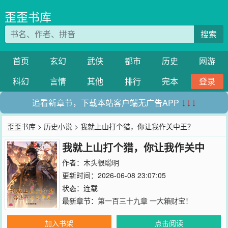
歪歪书库
搜索
首页
玄幻
武侠
都市
历史
网游
科幻
言情
其他
排行
完本
登录
追看新章节，下载本站客户端无广告APP
↓↓↓
歪歪书库
>
历史小说
> 我就上山打个猎，你让我作关中王？
我就上山打个猎，你让我作关中
王？
作者：
木头很聪明
更新时间：2026-06-08 23:07:05
状态：连载
最新章节：
第一百三十九章 一大箱财宝！
加入书架
点击阅读