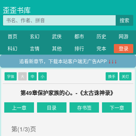
歪歪书库
搜索
首页
玄幻
武侠
都市
历史
网游
科幻
言情
其他
排行
完本
登录
追看新章节，下载本站客户端无广告APP
↓↓↓
字体
大
中
小
换手
关灯
第49章保护家族的心。-《太古诛神录》
上一章
目录
存书签
下一章
第(1/3)页