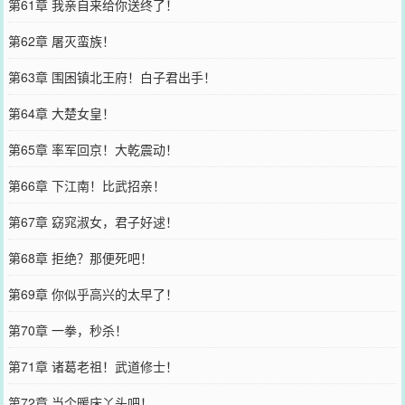
第61章 我亲自来给你送终了！
第62章 屠灭蛮族！
第63章 围困镇北王府！白子君出手！
第64章 大楚女皇！
第65章 率军回京！大乾震动！
第66章 下江南！比武招亲！
第67章 窈窕淑女，君子好逑！
第68章 拒绝？那便死吧！
第69章 你似乎高兴的太早了！
第70章 一拳，秒杀！
第71章 诸葛老祖！武道修士！
第72章 当个暖床丫头吧！