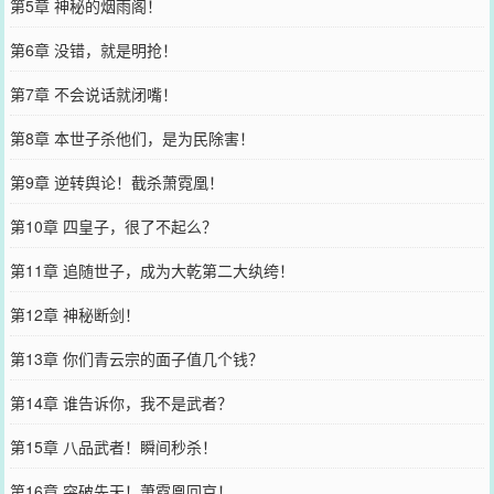
第5章 神秘的烟雨阁！
第6章 没错，就是明抢！
第7章 不会说话就闭嘴！
第8章 本世子杀他们，是为民除害！
第9章 逆转舆论！截杀萧霓凰！
第10章 四皇子，很了不起么？
第11章 追随世子，成为大乾第二大纨绔！
第12章 神秘断剑！
第13章 你们青云宗的面子值几个钱？
第14章 谁告诉你，我不是武者？
第15章 八品武者！瞬间秒杀！
第16章 突破先天！萧霓凰回京！