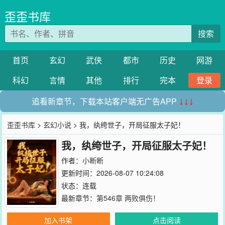
歪歪书库
搜索
首页
玄幻
武侠
都市
历史
网游
科幻
言情
其他
排行
完本
登录
追看新章节，下载本站客户端无广告APP
↓↓↓
歪歪书库
>
玄幻小说
> 我，纨绔世子，开局征服太子妃！
我，纨绔世子，开局征服太子妃！
作者：
小断断
更新时间：2026-08-07 10:24:08
状态：连载
最新章节：
第546章 两败俱伤！
加入书架
点击阅读