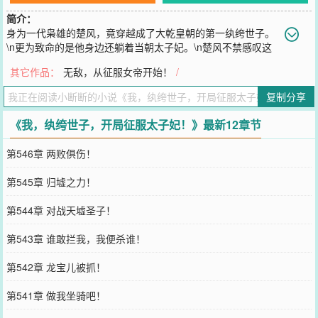
简介：
身为一代枭雄的楚风，竟穿越成了大乾皇朝的第一纨绔世子。
\n更为致命的是他身边还躺着当朝太子妃。\n楚风不禁感叹这
开局真是666，\n接下来，大乾第一女杀神，冷艳皇后，魔宗妖女，异
其它作品：
无敌，从征服女帝开始！
/
族女皇，海外仙子，一一登场。\n若干年后，楚风醉生梦死道：这穿
越真他娘滴爽！\n（简介无力，请看正文！）
复制分享
您要是觉得《
我，纨绔世子，开局征服太子妃！
》还不错的话请不要
忘记向您QQ群和微博微信里的朋友推荐哦！
《我，纨绔世子，开局征服太子妃！》最新12章节
第546章 两败俱伤！
第545章 归墟之力！
第544章 对战天墟圣子！
第543章 谁敢拦我，我便杀谁！
第542章 龙宝儿被抓！
第541章 做我坐骑吧！