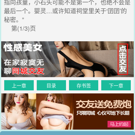
指向孩童，小石头可能不是第一个，也绝不会是
最后一个。婴灵…或许知道祠堂里关于‘囝囝’的
秘密。”
第(1/3)页
上一章
目录
存书签
下一章