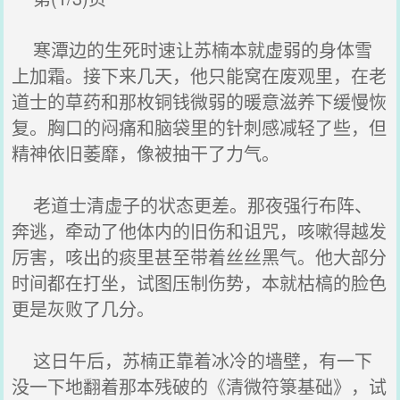
寒潭边的生死时速让苏楠本就虚弱的身体雪
上加霜。接下来几天，他只能窝在废观里，在老
道士的草药和那枚铜钱微弱的暖意滋养下缓慢恢
复。胸口的闷痛和脑袋里的针刺感减轻了些，但
精神依旧萎靡，像被抽干了力气。
老道士清虚子的状态更差。那夜强行布阵、
奔逃，牵动了他体内的旧伤和诅咒，咳嗽得越发
厉害，咳出的痰里甚至带着丝丝黑气。他大部分
时间都在打坐，试图压制伤势，本就枯槁的脸色
更是灰败了几分。
这日午后，苏楠正靠着冰冷的墙壁，有一下
没一下地翻着那本残破的《清微符箓基础》，试