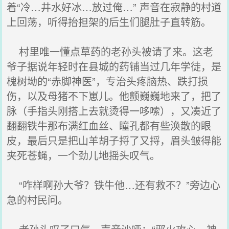
着“冷…井水好冰…放过俺…” 声音在寂静的村道
上回荡，听得抬担架的后生们腿肚子直转筋。
村里唯一懂点草药的老孙头被请了来。这老
爷子据说年轻时在县城的药铺当过几年学徒，是
槐树坳的“赤脚神医”，专治头疼脑热、跌打损
伤，以及母猪不下崽儿。他颤巍巍地来了，把了
脉（手指头刚搭上去就烫得一哆嗦），又凑近了
翻翻铁牛那布满红血丝、瞳孔都有些涣散的眼
皮，最后只是把山羊胡子捋了又捋，眉头皱得能
夹死苍蝇，一个劲儿地摇头叹气。
“咋样啊孙大爷？铁牛他…还有救不？”旁边心
急的村民问。