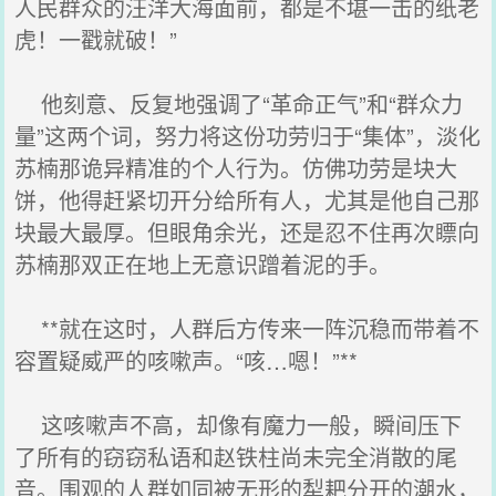
人民群众的汪洋大海面前，都是不堪一击的纸老
虎！一戳就破！”
他刻意、反复地强调了“革命正气”和“群众力
量”这两个词，努力将这份功劳归于“集体”，淡化
苏楠那诡异精准的个人行为。仿佛功劳是块大
饼，他得赶紧切开分给所有人，尤其是他自己那
块最大最厚。但眼角余光，还是忍不住再次瞟向
苏楠那双正在地上无意识蹭着泥的手。
**就在这时，人群后方传来一阵沉稳而带着不
容置疑威严的咳嗽声。“咳…嗯！”**
这咳嗽声不高，却像有魔力一般，瞬间压下
了所有的窃窃私语和赵铁柱尚未完全消散的尾
音。围观的人群如同被无形的犁耙分开的潮水，