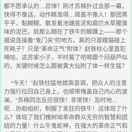
都不愿承认的…忌惮？刚才苏楠扑过去那一幕，
快得不像话，动作精准得…简直不像人！那团黑
乎乎、黏糊糊、散发着池塘底泥和腐烂水草腥臭
味的泥巴，就那么糊在了铁牛的脚踝上——那个
据说连接着“鬼门关”的地方。真的只是瞎猫碰上
死耗子？只是“革命正气”附体？赵铁柱心里直犯
嘀咕，这苏家小子，平时蔫了吧唧跟个闷葫芦似
的，关键时候怎么跟被黄大仙附了体一样生猛？
“今天！”赵铁柱猛地拔高音调，把众人的注意
力强行拉回自己身上，也顺带掩盖自己内心的波
澜，“苏楠同志反应很快！非常快！及时地…
呃…协助组织，制服了发狂的铁牛！这体现了什
么？体现了我们槐树坳革命群众无穷的智慧和团
结的力量！什么牛鬼蛇神，在强大的革命正气和