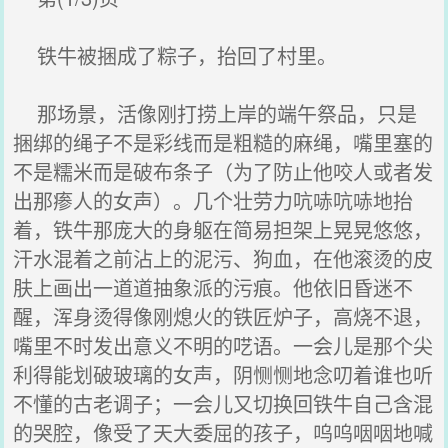
铁牛被捆成了粽子，抬回了村里。
那场景，活像刚打捞上岸的端午祭品，只是
捆绑的绳子不是彩线而是粗糙的麻绳，嘴里塞的
不是糯米而是破布条子（为了防止他咬人或者发
出那瘆人的女声）。几个壮劳力吭哧吭哧地抬
着，铁牛那庞大的身躯在简易担架上晃晃悠悠，
汗水混着之前沾上的泥污、狗血，在他滚烫的皮
肤上画出一道道抽象派的污痕。他依旧昏迷不
醒，浑身烫得像刚熄火的铁匠炉子，高烧不退，
嘴里不时发出意义不明的呓语。一会儿是那个尖
利得能划破玻璃的女声，阴恻恻地念叨着谁也听
不懂的古老调子；一会儿又切换回铁牛自己含混
的哭腔，像受了天大委屈的孩子，呜呜咽咽地喊