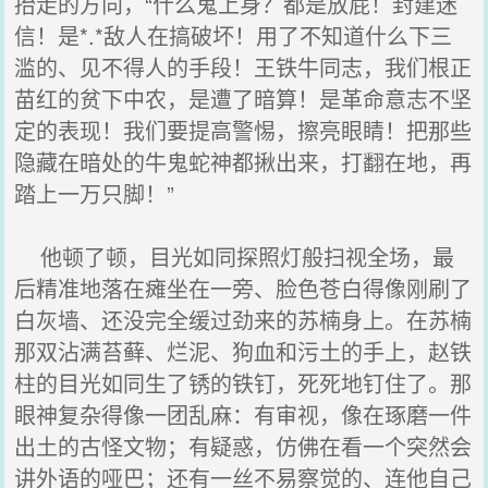
抬走的方向，“什么鬼上身？都是放屁！封建迷
信！是*.*敌人在搞破坏！用了不知道什么下三
滥的、见不得人的手段！王铁牛同志，我们根正
苗红的贫下中农，是遭了暗算！是革命意志不坚
定的表现！我们要提高警惕，擦亮眼睛！把那些
隐藏在暗处的牛鬼蛇神都揪出来，打翻在地，再
踏上一万只脚！”
他顿了顿，目光如同探照灯般扫视全场，最
后精准地落在瘫坐在一旁、脸色苍白得像刚刷了
白灰墙、还没完全缓过劲来的苏楠身上。在苏楠
那双沾满苔藓、烂泥、狗血和污土的手上，赵铁
柱的目光如同生了锈的铁钉，死死地钉住了。那
眼神复杂得像一团乱麻：有审视，像在琢磨一件
出土的古怪文物；有疑惑，仿佛在看一个突然会
讲外语的哑巴；还有一丝不易察觉的、连他自己