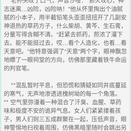
老孙头叹了口气，声音沙哑：“邪火攻心，神
志迷离…凶险，凶险呐！”他从怀里掏出个油腻
腻的小本子，用半截铅笔头歪歪扭扭开了几副安
神退热的草药方子，什么柴胡、黄芩、生石膏，
分量写得含糊不清。“赶紧去抓药，煎浓了灌下
去。能不能挺过去，哎…看个人造化，也看…看
天意吧。”他特意强调了“天意”两个字，眼神飘忽
地瞟了一眼祠堂的方向，仿佛那里藏着铁牛命运
的判官笔。
**混乱暂时平息，但恐慌和猜疑如同井底蔓延
的寒气，无声地渗透进槐树坳的每一个角落。
** 空气里弥漫着一种混合了汗臭、血腥、草药
味和极度不安的诡异气息。女人们紧紧搂着孩
子，男人们则三五成群聚在一起，压低声音，眼
神警惕地扫视着周围，仿佛黑暗里随时会跳出另