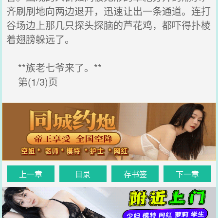
齐刷刷地向两边退开，迅速让出一条通道。连打
谷场边上那几只探头探脑的芦花鸡，都吓得扑棱
着翅膀躲远了。
**族老七爷来了。**
第(1/3)页
上一章
目录
存书签
下一章