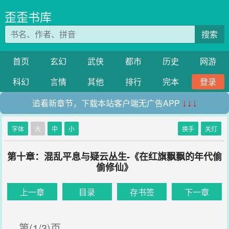
歪歪书库
搜索
首页
玄幻
武侠
都市
历史
网游
科幻
言情
其他
排行
完本
登录
追看新章节，下载本站客户端无广告APP
↓↓↓
字体
大
中
小
换手
关灯
第十章：混乱平息与疑云丛生-《在红旗飘飘的年代偷
偷修仙》
上一章
目录
存书签
下一章
第(1/3)页