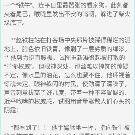
一个“铁牛”。连平日里最嚣张的看家狗，此刻都
夹着尾巴，喉咙里发出不安的呜咽，躲进了柴火
垛底下。
**赵铁柱站在打谷场中央那片被踩得稀烂的泥
地上，脸色依旧铁青，像刷了一层劣质的绿漆。
** 他努力挺直腰板，试图重新凝聚起被打散的
“革命权威”。但眼神深处，那丝难以掩饰的惊疑
不定，像水里的油花，怎么也藏不住。他环视着
惊魂未定、眼神躲闪的村民，使劲清了清嗓子，
声音刻意拔高了好几度，带着一种不容置疑的、
近乎咆哮的权威感，试图用音量驱散人们心头的
阴霾：
“都看到了！！”他手臂猛地一挥，指向铁牛被