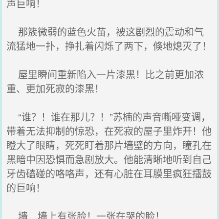
声巨响！
那簇微弱的蓝色火苗，被这剧烈的震动和气
流猛地一扑，挣扎着闪烁了两下，倏地熄灭了！
屋里瞬间重新陷入一片漆黑！比之前更加浓
重、更加死寂的漆黑！
“谁？！谁在那儿？！”苏楠的声音嘶哑变调，
带着无法抑制的惊恐，在死寂的屋子里炸开！他
瞪大了眼睛，死死盯着那片墙壁的方向，瞳孔在
黑暗中因恐惧而急剧放大。他能清晰地听到自己
牙齿磕碰的咯咯声，还有心脏在耳膜里疯狂擂鼓
的巨响！
墙…墙上有张脸！一张在哭的脸！