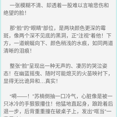
一张模糊不清、却透着一股难以言喻悲伤和
绝望的脸！
那“脸”的“眼睛”部位，是两块颜色更深的霉
斑，像两个深不见底的黑洞，正“注视”着他！下
方，一道蜿蜒向下、颜色稍浅的水痕，如同两道
清晰的泪痕！
整张“脸”呈现出一种无声的、凄厉的哭泣姿
态！在幽蓝摇曳、随时可能熄灭的火苗映衬下，
显得无比诡异和…真实！
“嗬——！”苏楠倒抽一口冷气，心脏像是被一
只冰冷的手狠狠攥住！他猛地直起身，踉跄着后
退一步，后背重重撞在破桌子上，发出“哐当”一