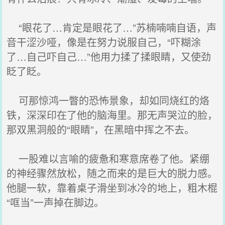
“眼花了…肯定是眼花了…”苏楠喃喃自语，声
音干涩沙哑，像是在努力说服自己，“吓糊涂
了…自己吓自己…”他用力揉了揉眼睛，又使劲
眨了眨。
可那惊鸿一瞥的恐怖景象，却如同烧红的烙
铁，深深印在了他的脑海里。那无声哭泣的脸，
那双黑洞般的“眼睛”，在黑暗中挥之不去。
一股难以言喻的疲惫和寒意席卷了他。紧绷
的神经骤然放松，随之而来的是巨大的脱力感。
他腿一软，靠着桌子滑坐到冰冷的地上，粗木棍
“哐当”一声掉在脚边。