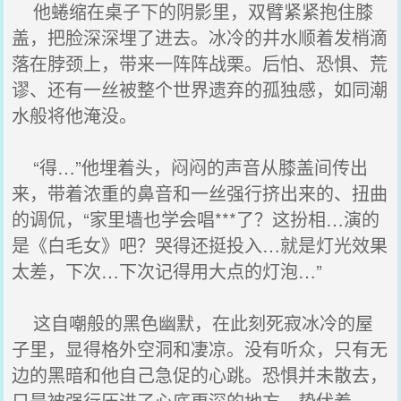
他蜷缩在桌子下的阴影里，双臂紧紧抱住膝
盖，把脸深深埋了进去。冰冷的井水顺着发梢滴
落在脖颈上，带来一阵阵战栗。后怕、恐惧、荒
谬、还有一丝被整个世界遗弃的孤独感，如同潮
水般将他淹没。
“得…”他埋着头，闷闷的声音从膝盖间传出
来，带着浓重的鼻音和一丝强行挤出来的、扭曲
的调侃，“家里墙也学会唱***了？这扮相…演的
是《白毛女》吧？哭得还挺投入…就是灯光效果
太差，下次…下次记得用大点的灯泡…”
这自嘲般的黑色幽默，在此刻死寂冰冷的屋
子里，显得格外空洞和凄凉。没有听众，只有无
边的黑暗和他自己急促的心跳。恐惧并未散去，
只是被强行压进了心底更深的地方，蛰伏着。