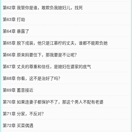
第62章 我管你是谁，敢欺负我媳妇儿，找死
第63章 打劫
第64章 暴露了
第65章 脱下戎装，他只是江慕柠的丈夫，谁都不能欺负她
第66章 原来妈要住下，那我要是不让呢？
第67章 丈夫的尊重和信任，是媳妇在婆家的底气
第68章 你看，这不是治好了吗？
第69章 蓄意接近
第70章 如果连妻子都保护不了，那这个男人不配有老婆
第71章 分家，不反对？
第72章 买菜偶遇