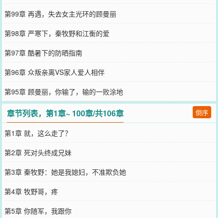
第99章 再遇，失去女主光环的顾曼丽
第98章 严寒下，秦牧野和江衡的爱
第97章 酷暑下的防晒指南
第96章 众叛亲离VS家人爱人相伴
第95章 顾曼丽，你输了，输的一败涂地
章节列表，第1章~ 100章/共106章
倒序
第1章 就，这么走了？
第2章 死对头终成兄妹
第3章 秦牧野：她是我媳妇，不准欺负她
第4章 牧野哥，疼
第5章 你随军，我跟你