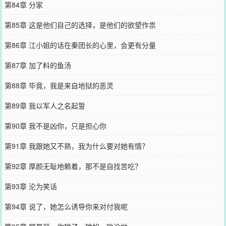
第84章 分家
第85章 这是他们自己的选择，是他们的欲望作祟
第86章 江小姐的话在秦团长的心里，会更有分量
第87章 加了料的鱼汤
第88章 毕竟，我是来自地狱的恶灵
第89章 我以军人之名起誓
第90章 我不是凶你，只是担心你
第91章 我跟她又不熟，我为什么要对她有情？
第92章 厚颜无耻地赖着，那不是自找苦吃？
第93章 沦为笑话
第94章 说了，她怎么诱导你来对付我呢