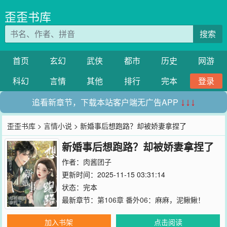
歪歪书库
搜索
首页
玄幻
武侠
都市
历史
网游
科幻
言情
其他
排行
完本
登录
追看新章节，下载本站客户端无广告APP
↓↓↓
歪歪书库
>
言情小说
> 新婚事后想跑路？却被娇妻拿捏了
新婚事后想跑路？却被娇妻拿捏了
作者：
肉酱团子
更新时间：2025-11-15 03:31:14
状态：完本
最新章节：
第106章 番外06：麻麻，泥鳅鳅！
加入书架
点击阅读