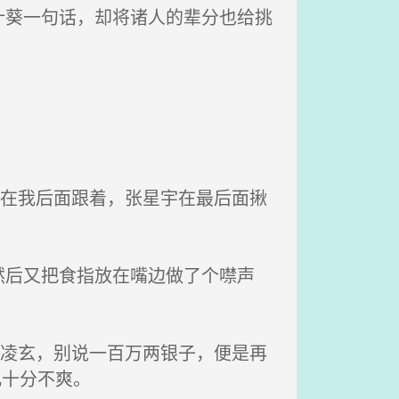
葵一句话，却将诸人的辈分也给挑
柔在我后面跟着，张星宇在最后面揪
后又把食指放在嘴边做了个噤声
下凌玄，别说一百万两银子，便是再
儿十分不爽。