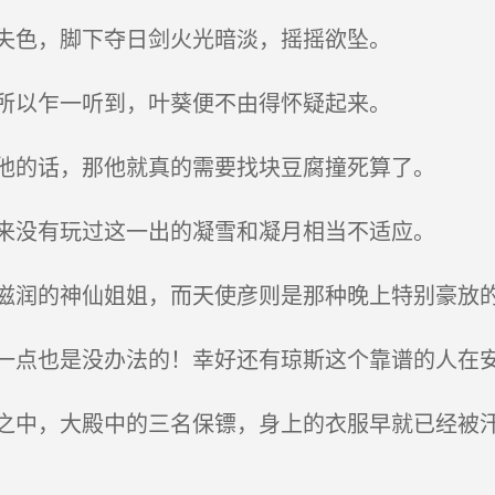
失色，脚下夺日剑火光暗淡，摇摇欲坠。
所以乍一听到，叶葵便不由得怀疑起来。
他的话，那他就真的需要找块豆腐撞死算了。
来没有玩过这一出的凝雪和凝月相当不适应。
润的神仙姐姐，而天使彦则是那种晚上特别豪放
点也是没办法的！幸好还有琼斯这个靠谱的人在安
中，大殿中的三名保镖，身上的衣服早就已经被