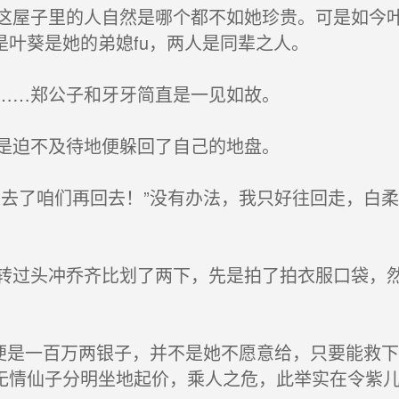
屋子里的人自然是哪个都不如她珍贵。可是如今叶
叶葵是她的弟媳fu，两人是同辈之人。
……郑公子和牙牙简直是一见如故。
是迫不及待地便躲回了自己的地盘。
去了咱们再回去！”没有办法，我只好往回走，白
过头冲乔齐比划了两下，先是拍了拍衣服口袋，然
便是一百万两银子，并不是她不愿意给，只要能救
无情仙子分明坐地起价，乘人之危，此举实在令紫