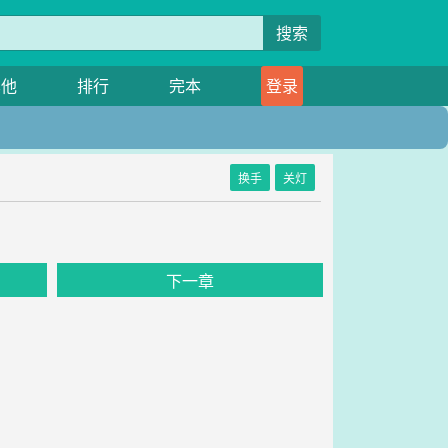
搜索
其他
排行
完本
登录
换手
关灯
下一章