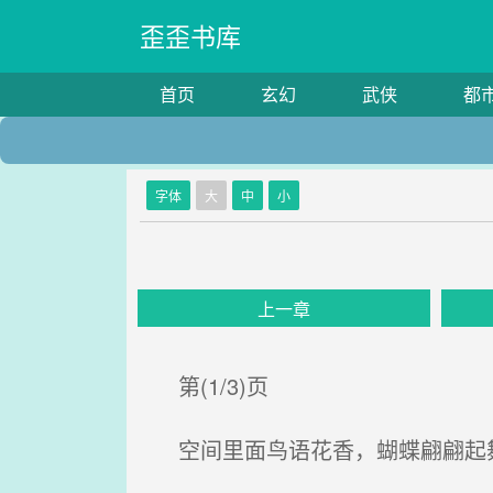
歪歪书库
首页
玄幻
武侠
都
字体
大
中
小
上一章
第(1/3)页
空间里面鸟语花香，蝴蝶翩翩起