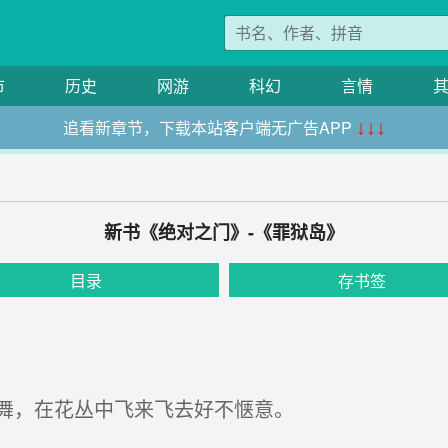
市
历史
网游
科幻
言情
追看新章节，下载本站客户端无广告APP
↓↓↓
新书《绝对之门》-《罪狱岛》
目录
存书签
舞，在花丛中飞来飞去好不惬意。