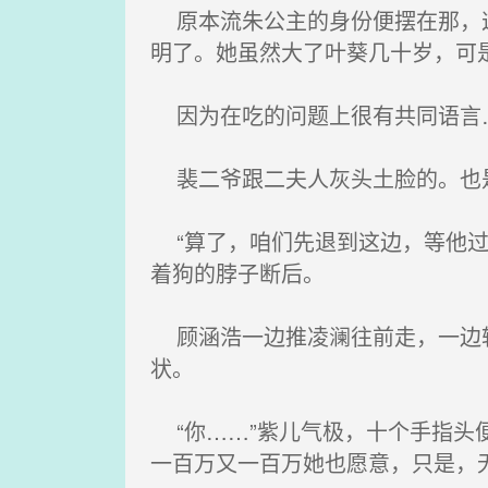
原本流朱公主的身份便摆在那，这
明了。她虽然大了叶葵几十岁，可是
因为在吃的问题上很有共同语言
裴二爷跟二夫人灰头土脸的。也
“算了，咱们先退到这边，等他过
着狗的脖子断后。
顾涵浩一边推凌澜往前走，一边转
状。
“你……”紫儿气极，十个手指头
一百万又一百万她也愿意，只是，