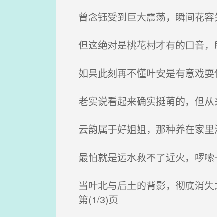
曾念钰受到巨大震荡，瞬间花容
但这绝对是桃花村才有的口音，
如果此刻再不懂叶安是有意戏耍
老实说看起来确实挺萌的，但从
云韵属于好姐姐，那种养在家里滋
最怕就是远水救不了近火，啰嗦一
当叶北与后土的背影，彻底消失之
第(1/3)页